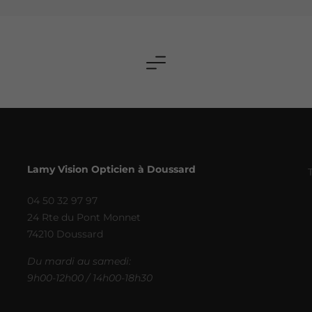
Lamy Vision Opticien à Doussard
04 50 32 97 97
24 Rte du Pont Monnet
74210 Doussard
Du mardi au samedi:
9h00-12h00 / 14h00-18h30