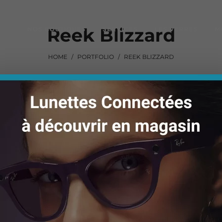
Reek Blizzard
NOS BOUTIQUES
SERVICES
LES VERRES
M
HOME
/
PORTFOLIO
/
REEK BLIZZARD