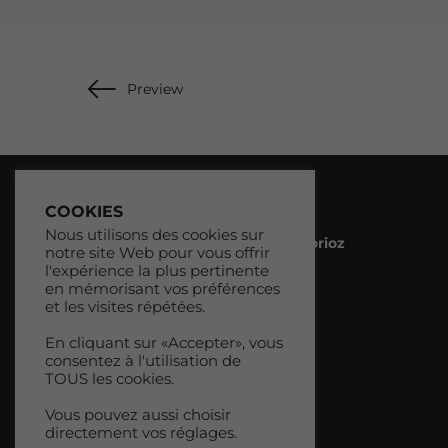
Preview
COOKIES
Nous utilisons des cookies sur
Lamy Vision Opticien à Saint Jorioz
notre site Web pour vous offrir
l'expérience la plus pertinente
04 50 68 97 97
en mémorisant vos préférences
et les visites répétées.
15 Chem. des Talmeliers
74410 Saint-Jorioz
En cliquant sur «Accepter», vous
consentez à l'utilisation de
Du mardi au vendredi:
TOUS les cookies.
9h00-12h00 / 14h30-19h00
Vous pouvez aussi choisir
Le samedi:
directement vos réglages.
9h00-12h30 / 14h30-18h30