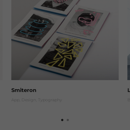
Smiteron
App
Design
Typography
B