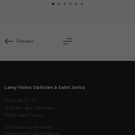
Preview
Lamy Vision Opticien à Saint Jorioz
04 50 68 97 97
15 Chem. des Talmeliers
74410 Saint-Jorioz
Du mardi au vendredi:
9h00-12h00 / 14h30-19h00