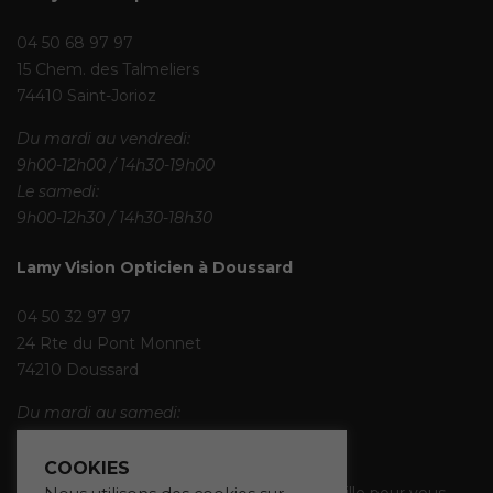
04 50 68 97 97
15 Chem. des Talmeliers
74410 Saint-Jorioz
Du mardi au vendredi:
9h00-12h00 / 14h30-19h00
Le samedi:
9h00-12h30 / 14h30-18h30
Lamy Vision Opticien à Doussard
04 50 32 97 97
24 Rte du Pont Monnet
74210 Doussard
Du mardi au samedi:
9h00-12h00 / 14h00-18h30
COOKIES