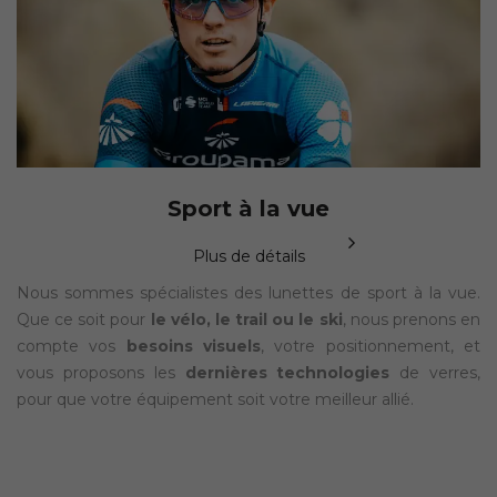
Sport à la vue
Plus de détails
Nous sommes spécialistes des lunettes de sport à la vue.
Que ce soit pour
le vélo, le trail ou le ski
, nous prenons en
compte vos
besoins visuels
, votre positionnement, et
vous proposons les
dernières technologies
de verres,
pour que votre équipement soit votre meilleur allié.