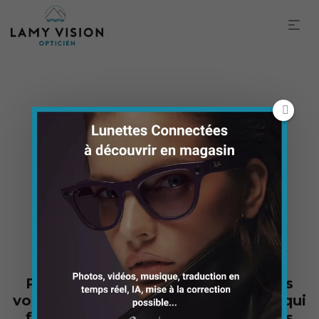
Nos services
Parce qu’ici vous êtes
choyés
, nous
vous offrons de
nombreux services
qui
font la différence, qui
facilitent vos