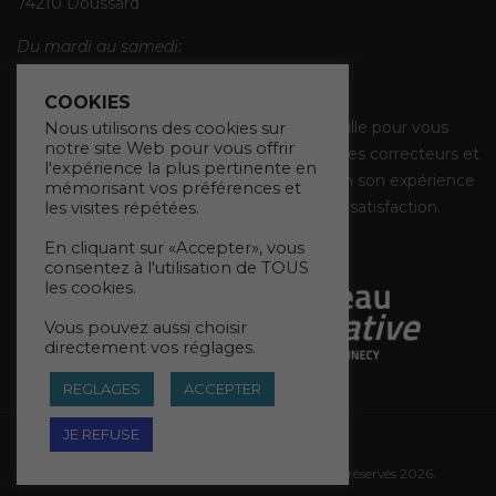
74210 Doussard
Du mardi au samedi:
9h00-12h00 / 14h00-18h30
COOKIES
Toute l’équipe Lamy Vision vous accueille pour vous
Nous utilisons des cookies sur
notre site Web pour vous offrir
conseiller dans vos choix de montures, verres correcteurs et
l'expérience la plus pertinente en
lunettes solaires, et met à votre disposition son expérience
mémorisant vos préférences et
et son expertise afin de garantir votre satisfaction.
les visites répétées.
En cliquant sur «Accepter», vous
consentez à l'utilisation de TOUS
les cookies.
Vous pouvez aussi choisir
directement vos réglages.
REGLAGES
ACCEPTER
JE REFUSE
Conception Sophie Débart
Mentions légales
- © Lamy Vision. Tous droits réservés 2026.