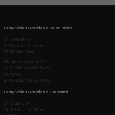
Lamy Vision Opticien à Saint Jorioz
04 50 68 97 97
15 Chem. des Talmeliers
74410 Saint-Jorioz
Du mardi au vendredi:
9h00-12h00 / 14h30-19h00
Le samedi:
9h00-12h30 / 14h30-18h30
Lamy Vision Opticien à Doussard
04 50 32 97 97
24 Rte du Pont Monnet