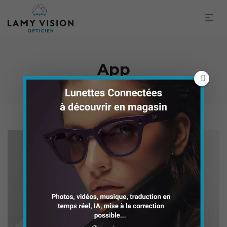
App
Smiteron