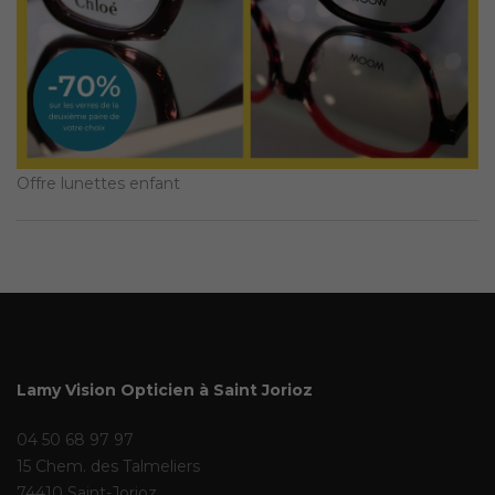
Offre lunettes enfant
Lamy Vision Opticien à Saint Jorioz
04 50 68 97 97
15 Chem. des Talmeliers
74410 Saint-Jorioz