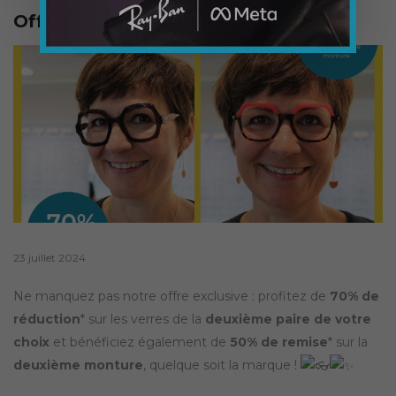
Offre Promo Exceptionnelle !
Posted
23 juillet 2024
on
Ne manquez pas notre offre exclusive : profitez de
70% de
réduction
* sur les verres de la
deuxième paire de votre
choix
et bénéficiez également de
50% de remise
* sur la
deuxième monture
, quelque soit la marque !