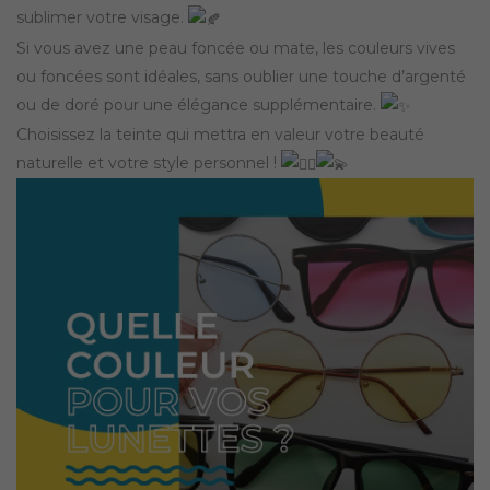
sublimer votre visage.
Si vous avez une peau foncée ou mate, les couleurs vives
ou foncées sont idéales, sans oublier une touche d’argenté
ou de doré pour une élégance supplémentaire.
Choisissez la teinte qui mettra en valeur votre beauté
naturelle et votre style personnel !