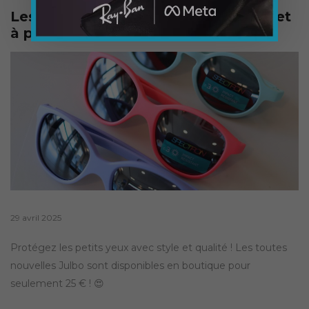
Les nouvelles Julbo Enfant sont là… et
à prix canon ! ✨🕶️
Posted
29 avril 2025
on
Protégez les petits yeux avec style et qualité ! Les toutes
nouvelles Julbo sont disponibles en boutique pour
seulement 25 € ! 😍