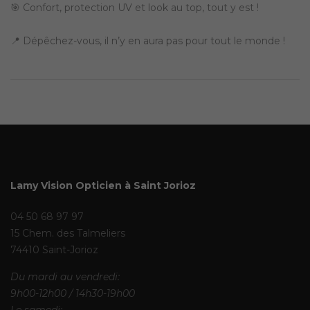
🎯 Confort, protection UV et look au top, tout y est !
📍 Dépêchez-vous, il n’y en aura pas pour tout le monde !
Lamy Vision Opticien à Saint Jorioz
04 50 68 97 97
15 Chem. des Talmeliers
74410 Saint-Jorioz
Du mardi au vendredi:
9h00-12h00 / 14h30-19h00
Le samedi: