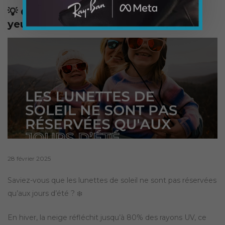
💡 Conseil de Lamy Vision pour vos
yeux cet hiver !
Posted
28 février 2025
on
Saviez-vous que les lunettes de soleil ne sont pas réservées
qu’aux jours d’été ? ❄️
En hiver, la neige réfléchit jusqu’à 80% des rayons UV, ce