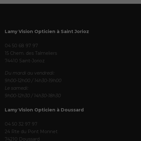
Lamy Vision Opticien à Saint Jorioz
04 50 68 97 97
15 Chem. des Talmeliers
74410 Saint-Jorioz
Du mardi au vendredi:
9h00-12h00 / 14h30-19h00
Le samedi:
9h00-12h30 / 14h30-18h30
Lamy Vision Opticien à Doussard
04 50 32 97 97
24 Rte du Pont Monnet
74210 Doussard